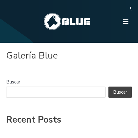
Ir
al
contenido
Main
Men
Galería Blue
Buscar
Buscar
Recent Posts